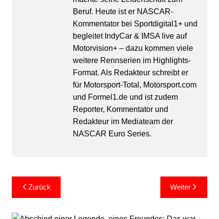
Beruf. Heute ist er NASCAR-
Kommentator bei Sportdigital1+ und
begleitet IndyCar & IMSA live auf
Motorvision+ – dazu kommen viele
weitere Rennserien im Highlights-
Format. Als Redakteur schreibt er
für Motorsport-Total, Motorsport.com
und Formel1.de und ist zudem
Reporter, Kommentator und
Redakteur im Mediateam der
NASCAR Euro Series.
Beitragsnavigation
Zurück
Weiter