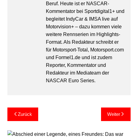
Beruf. Heute ist er NASCAR-
Kommentator bei Sportdigital1+ und
begleitet IndyCar & IMSA live auf
Motorvision+ – dazu kommen viele
weitere Rennserien im Highlights-
Format. Als Redakteur schreibt er
für Motorsport-Total, Motorsport.com
und Formel1.de und ist zudem
Reporter, Kommentator und
Redakteur im Mediateam der
NASCAR Euro Series.
Beitragsnavigation
Zurück
Weiter