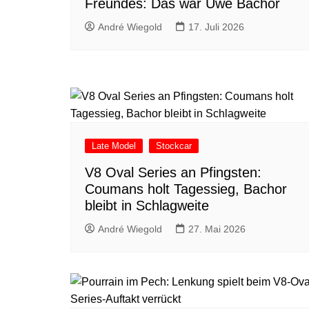
Freundes: Das war Uwe Bachor
André Wiegold
17. Juli 2026
Late Model
Stockcar
V8 Oval Series an Pfingsten:
Coumans holt Tagessieg, Bachor
bleibt in Schlagweite
André Wiegold
27. Mai 2026