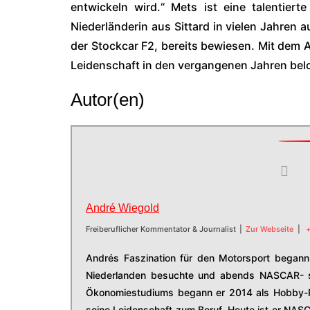
entwickeln wird.“ Mets ist eine talentier
Niederländerin aus Sittard in vielen Jahren 
der Stockcar F2, bereits bewiesen. Mit dem A
Leidenschaft in den vergangenen Jahren bel
Autor(en)
André Wiegold
Freiberuflicher Kommentator & Journalist
|
Zur Webseite
|
+
Andrés Faszination für den Motorsport begann 
Niederlanden besuchte und abends NASCAR- s
Ökonomiestudiums begann er 2014 als Hobby-R
seine Leidenschaft zum Beruf. Heute ist er NAS