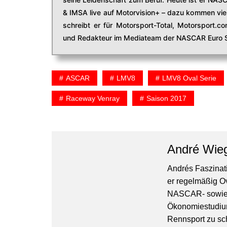
& IMSA live auf Motorvision+ – dazu kommen viel
schreibt er für Motorsport-Total, Motorsport.
und Redakteur im Mediateam der NASCAR Euro S
ASCAR
LMV8
LMV8 Oval Serie
Raceway Venray
Saison 2017
André Wie
Andrés Faszinati
er regelmäßig O
NASCAR- sowie 
Ökonomiestudiu
Rennsport zu sc