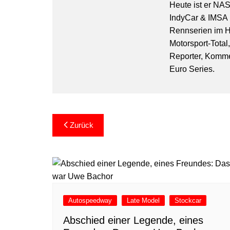
Heute ist er NA
IndyCar & IMSA l
Rennserien im Hi
Motorsport-Total
Reporter, Komm
Euro Series.
Beitragsnavigation
Zurück
Autospeedway
Late Model
Stockcar
Abschied einer Legende, eines