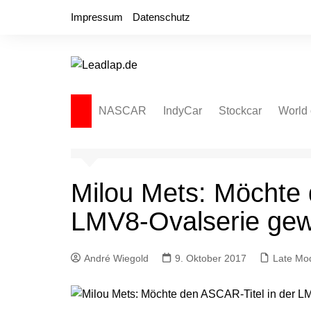
Zum
Impressum
Datenschutz
Inhalt
springen
NASCAR
IndyCar
Stockcar
World 
NASCAR Cup Series
Autospeedway
Sprint
NASCAR O’Reilly Series
Late Model
Dirt L
Milou Mets: Möchte 
NASCAR Truck Series
NASCAR Regional
LMV8-Ovalserie ge
NASCAR Euro Series
NASCAR Brasil Series
André Wiegold
9. Oktober 2017
Late Mo
NASCAR Canada Series
NASCAR Mexico Series