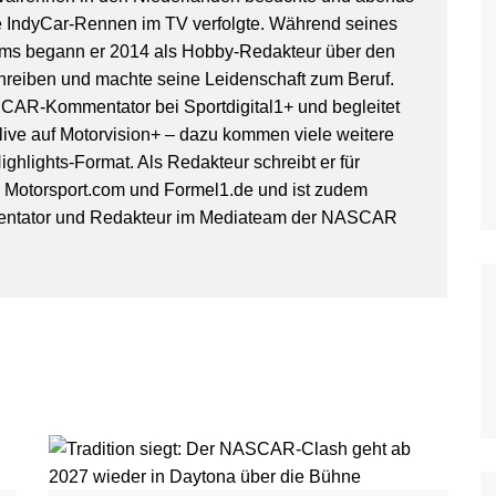
WoO Late Model Series
IndyCar-Rennen im TV verfolgte. Während seines
ms begann er 2014 als Hobby-Redakteur über den
hreiben und machte seine Leidenschaft zum Beruf.
SCAR-Kommentator bei Sportdigital1+ und begleitet
ive auf Motorvision+ – dazu kommen viele weitere
ghlights-Format. Als Redakteur schreibt er für
, Motorsport.com und Formel1.de und ist zudem
entator und Redakteur im Mediateam der NASCAR