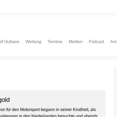
of Outlaws
Wertung
Termine
Medien
Podcast
And
 Cars
NASCAR Cup Series
NASCAR Cup Series
Fotos
Spotify
Bei
ate Models
NASCAR Euro V8GP
NASCAR O’Reilly Series
Videos
Apple
NASCAR Euro OPEN
NASCAR Truck Series
Podcast.de
IndyCar
NASCAR Euro Series
Amazon
V8 Oval Series
IndyCar
YouTube
V8 Oval Series
gold
Autospeedway
on für den Motorsport begann in seiner Kindheit, als
WoO Sprint Car Series
valrennen in den Niederlanden besuchte und abends