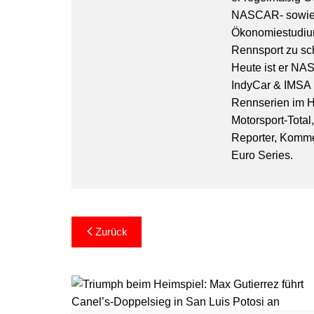
NASCAR- sowie 
Ökonomiestudiu
Rennsport zu sc
Heute ist er NA
IndyCar & IMSA l
Rennserien im Hi
Motorsport-Total
Reporter, Komm
Euro Series.
Beitragsnavigation
Zurück