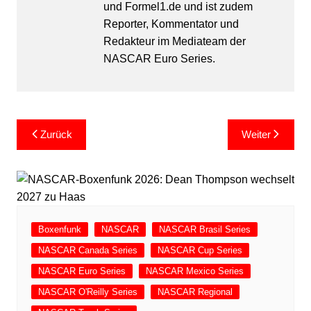
und Formel1.de und ist zudem
Reporter, Kommentator und
Redakteur im Mediateam der
NASCAR Euro Series.
Beitragsnavigation
Zurück
Weiter
Boxenfunk
NASCAR
NASCAR Brasil Series
NASCAR Canada Series
NASCAR Cup Series
NASCAR Euro Series
NASCAR Mexico Series
NASCAR O'Reilly Series
NASCAR Regional