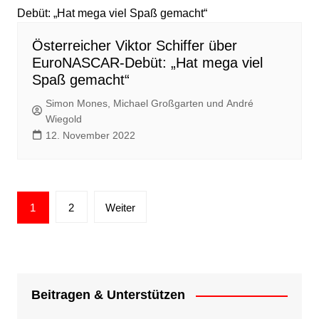
Österreicher Viktor Schiffer über
EuroNASCAR-Debüt: „Hat mega viel
Spaß gemacht“
Simon Mones, Michael Großgarten und André
Wiegold
12. November 2022
Seitennummerierung
1
2
Weiter
der
Beiträge
Beitragen & Unterstützen