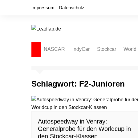
Zum
Impressum
Datenschutz
Inhalt
springen
NASCAR
IndyCar
Stockcar
World 
NASCAR Cup Series
Autospeedway
Sprint
NASCAR O’Reilly Series
Late Model
Dirt L
Schlagwort:
F2-Junioren
NASCAR Truck Series
NASCAR Regional
NASCAR Euro Series
NASCAR Brasil Series
Autospeedway in Venray:
NASCAR Canada Series
Generalprobe für den Worldcup in
NASCAR Mexico Series
den Stockcar-Klassen