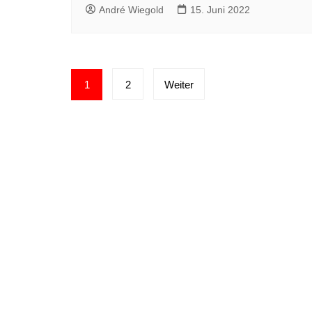
André Wiegold
15. Juni 2022
Seitennummerierung
1
2
Weiter
der
Beiträge