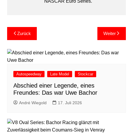
NASCAR Euro Series.
Beitragsnavigation
Zurück
Weiter
Autospeedway
Late Model
Stockcar
Abschied einer Legende, eines
Freundes: Das war Uwe Bachor
André Wiegold
17. Juli 2026