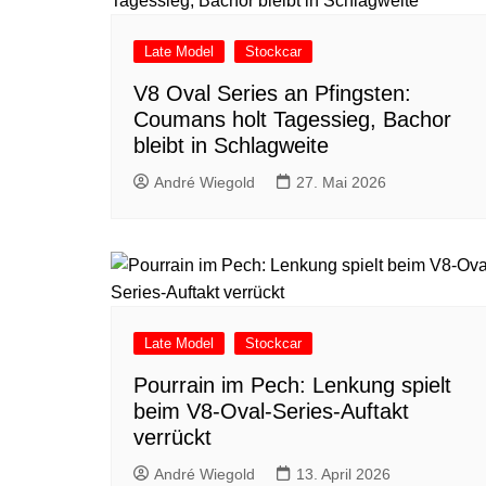
Late Model
Stockcar
V8 Oval Series an Pfingsten:
Coumans holt Tagessieg, Bachor
bleibt in Schlagweite
André Wiegold
27. Mai 2026
Late Model
Stockcar
Pourrain im Pech: Lenkung spielt
beim V8-Oval-Series-Auftakt
verrückt
André Wiegold
13. April 2026