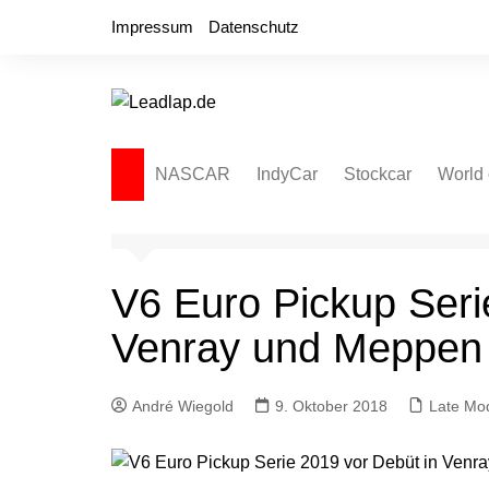
Zum
Impressum
Datenschutz
Inhalt
springen
NASCAR
IndyCar
Stockcar
World 
NASCAR Cup Series
Autospeedway
Sprint
NASCAR O’Reilly Series
Late Model
Dirt L
V6 Euro Pickup Seri
NASCAR Truck Series
NASCAR Regional
Venray und Meppen
NASCAR Euro Series
NASCAR Brasil Series
André Wiegold
9. Oktober 2018
Late Mo
NASCAR Canada Series
NASCAR Mexico Series