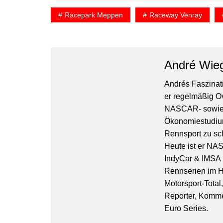
Racepark Meppen
Raceway Venray
André Wie
Andrés Faszinati
er regelmäßig O
NASCAR- sowie 
Ökonomiestudiu
Rennsport zu sc
Heute ist er NA
IndyCar & IMSA l
Rennserien im Hi
Motorsport-Total
Reporter, Komm
Euro Series.