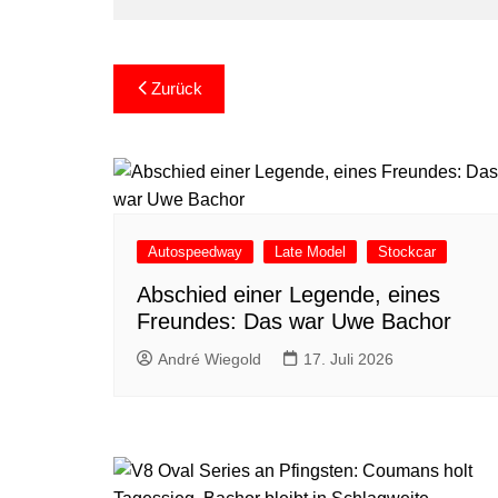
Beitragsnavigation
Zurück
Autospeedway
Late Model
Stockcar
Abschied einer Legende, eines
Freundes: Das war Uwe Bachor
André Wiegold
17. Juli 2026