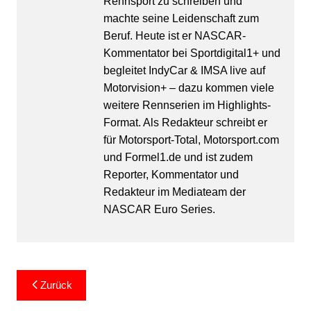
Rennsport zu schreiben und
machte seine Leidenschaft zum
Beruf. Heute ist er NASCAR-
Kommentator bei Sportdigital1+ und
begleitet IndyCar & IMSA live auf
Motorvision+ – dazu kommen viele
weitere Rennserien im Highlights-
Format. Als Redakteur schreibt er
für Motorsport-Total, Motorsport.com
und Formel1.de und ist zudem
Reporter, Kommentator und
Redakteur im Mediateam der
NASCAR Euro Series.
Beitragsnavigation
Zurück