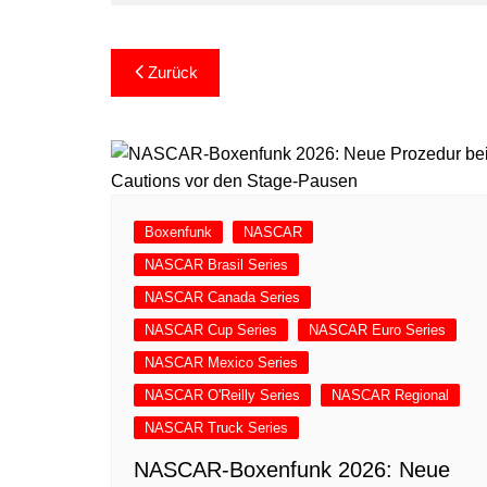
Beitragsnavigation
Zurück
Boxenfunk
NASCAR
NASCAR Brasil Series
NASCAR Canada Series
NASCAR Cup Series
NASCAR Euro Series
NASCAR Mexico Series
NASCAR O'Reilly Series
NASCAR Regional
NASCAR Truck Series
NASCAR-Boxenfunk 2026: Neue