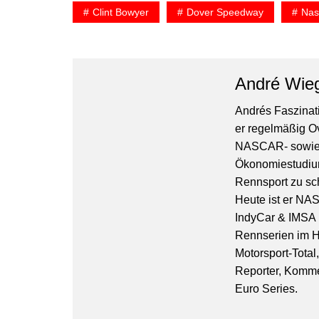
Clint Bowyer
Dover Speedway
Nas
André Wie
Andrés Faszinati
er regelmäßig O
NASCAR- sowie 
Ökonomiestudiu
Rennsport zu sc
Heute ist er NA
IndyCar & IMSA l
Rennserien im Hi
Motorsport-Total
Reporter, Komm
Euro Series.