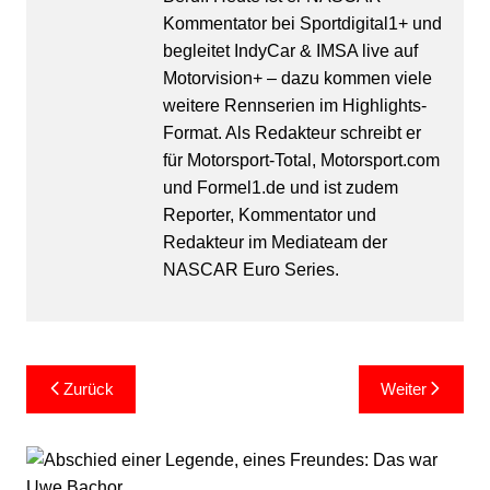
Kommentator bei Sportdigital1+ und
begleitet IndyCar & IMSA live auf
Motorvision+ – dazu kommen viele
weitere Rennserien im Highlights-
Format. Als Redakteur schreibt er
für Motorsport-Total, Motorsport.com
und Formel1.de und ist zudem
Reporter, Kommentator und
Redakteur im Mediateam der
NASCAR Euro Series.
Beitragsnavigation
Zurück
Weiter