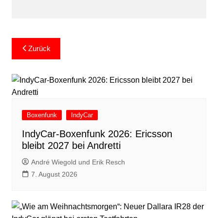
Beitragsnavigation
Zurück
Boxenfunk
IndyCar
IndyCar-Boxenfunk 2026: Ericsson
bleibt 2027 bei Andretti
André Wiegold und Erik Resch
7. August 2026