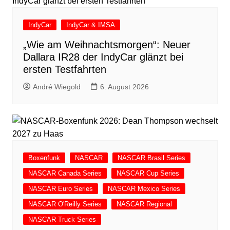
IndyCar
IndyCar & IMSA
„Wie am Weihnachtsmorgen“: Neuer
Dallara IR28 der IndyCar glänzt bei
ersten Testfahrten
André Wiegold
6. August 2026
Boxenfunk
NASCAR
NASCAR Brasil Series
NASCAR Canada Series
NASCAR Cup Series
NASCAR Euro Series
NASCAR Mexico Series
NASCAR O'Reilly Series
NASCAR Regional
NASCAR Truck Series