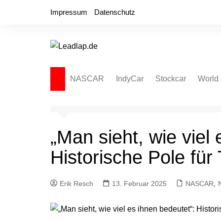
Zum
Impressum
Datenschutz
Inhalt
springen
NASCAR
IndyCar
Stockcar
World 
NASCAR Cup Series
Autospeedway
Sprint
NASCAR O’Reilly Series
Late Model
Dirt L
„Man sieht, wie viel
NASCAR Truck Series
NASCAR Regional
Historische Pole für
NASCAR Euro Series
NASCAR Brasil Series
Erik Resch
13. Februar 2025
NASCAR
,
NASCAR Canada Series
NASCAR Mexico Series