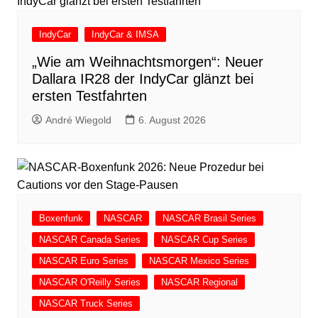
IndyCar
IndyCar & IMSA
„Wie am Weihnachtsmorgen“: Neuer
Dallara IR28 der IndyCar glänzt bei
ersten Testfahrten
André Wiegold
6. August 2026
Boxenfunk
NASCAR
NASCAR Brasil Series
NASCAR Canada Series
NASCAR Cup Series
NASCAR Euro Series
NASCAR Mexico Series
NASCAR O'Reilly Series
NASCAR Regional
NASCAR Truck Series