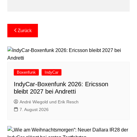
Beitragsnavigation
Zurück
Boxenfunk
IndyCar
IndyCar-Boxenfunk 2026: Ericsson
bleibt 2027 bei Andretti
André Wiegold und Erik Resch
7. August 2026