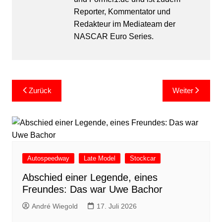
Reporter, Kommentator und
Redakteur im Mediateam der
NASCAR Euro Series.
Beitragsnavigation
Zurück
Weiter
Autospeedway
Late Model
Stockcar
Abschied einer Legende, eines
Freundes: Das war Uwe Bachor
André Wiegold
17. Juli 2026