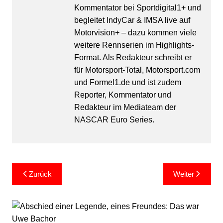
Kommentator bei Sportdigital1+ und
begleitet IndyCar & IMSA live auf
Motorvision+ – dazu kommen viele
weitere Rennserien im Highlights-
Format. Als Redakteur schreibt er
für Motorsport-Total, Motorsport.com
und Formel1.de und ist zudem
Reporter, Kommentator und
Redakteur im Mediateam der
NASCAR Euro Series.
Beitragsnavigation
Zurück
Weiter