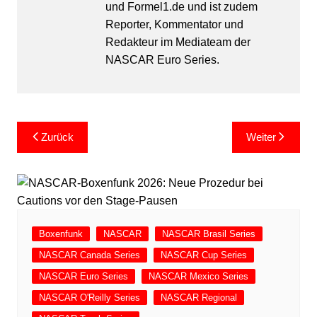
und Formel1.de und ist zudem
Reporter, Kommentator und
Redakteur im Mediateam der
NASCAR Euro Series.
Beitragsnavigation
Zurück
Weiter
Boxenfunk
NASCAR
NASCAR Brasil Series
NASCAR Canada Series
NASCAR Cup Series
NASCAR Euro Series
NASCAR Mexico Series
NASCAR O'Reilly Series
NASCAR Regional