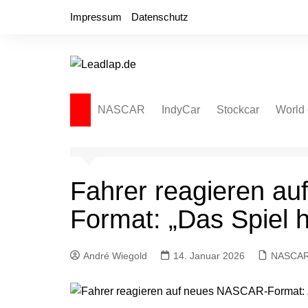
Zum
Impressum
Datenschutz
Inhalt
springen
NASCAR
IndyCar
Stockcar
World 
NASCAR Cup Series
Autospeedway
Sprint
NASCAR O’Reilly Series
Late Model
Dirt L
Fahrer reagieren a
NASCAR Truck Series
NASCAR Regional
Format: „Das Spiel h
NASCAR Euro Series
NASCAR Brasil Series
André Wiegold
14. Januar 2026
NASCA
NASCAR Canada Series
NASCAR Mexico Series