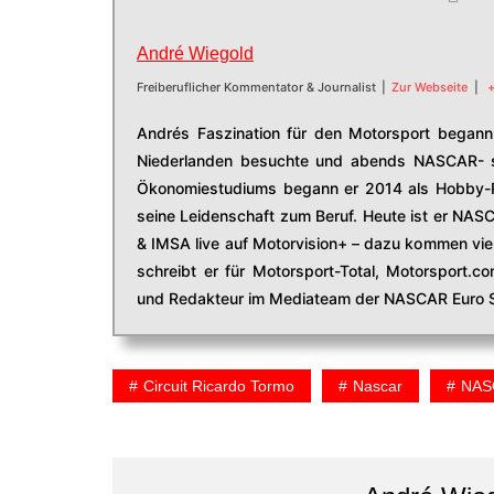
André Wiegold
Freiberuflicher Kommentator & Journalist
|
Zur Webseite
|
+
Andrés Faszination für den Motorsport begann 
Niederlanden besuchte und abends NASCAR- s
Ökonomiestudiums begann er 2014 als Hobby-R
seine Leidenschaft zum Beruf. Heute ist er NAS
& IMSA live auf Motorvision+ – dazu kommen viel
schreibt er für Motorsport-Total, Motorsport.
und Redakteur im Mediateam der NASCAR Euro S
Circuit Ricardo Tormo
Nascar
NASC