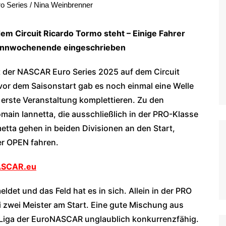
 Series / Nina Weinbrenner
WoO Late Model Series
m Circuit Ricardo Tormo steht – Einige Fahrer
 Rennwochenende eingeschrieben
t der NASCAR Euro Series 2025 auf dem Circuit
vor dem Saisonstart gab es noch einmal eine Welle
 erste Veranstaltung komplettieren. Zu den
in Iannetta, die ausschließlich in der PRO-Klasse
etta gehen in beiden Divisionen an den Start,
er OPEN fahren.
NASCAR.eu
det und das Feld hat es in sich. Allein in der PRO
li zwei Meister am Start. Eine gute Mischung aus
 Liga der EuroNASCAR unglaublich konkurrenzfähig.