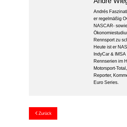
André Wie
Andrés Faszinati
er regelmäßig O
NASCAR- sowie 
Ökonomiestudiu
Rennsport zu sc
Heute ist er NA
IndyCar & IMSA l
Rennserien im Hi
Motorsport-Total
Reporter, Komm
Euro Series.
Beitragsnavigation
Zurück