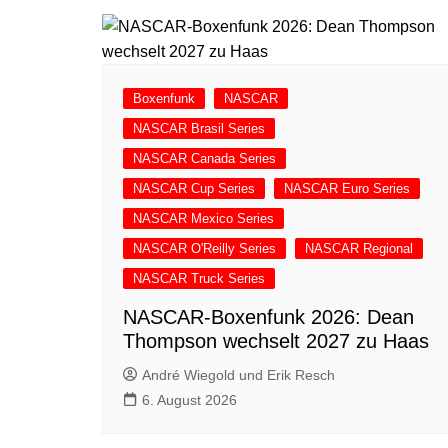
Boxenfunk
NASCAR
NASCAR Brasil Series
NASCAR Canada Series
NASCAR Cup Series
NASCAR Euro Series
NASCAR Mexico Series
NASCAR O'Reilly Series
NASCAR Regional
NASCAR Truck Series
NASCAR-Boxenfunk 2026: Dean
Thompson wechselt 2027 zu Haas
André Wiegold und Erik Resch
6. August 2026