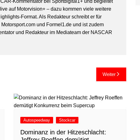
SCAR-Kommentator bei Sportdigital1+ und begleitet
ive auf Motorvision+ – dazu kommen viele weitere
ghlights-Format. Als Redakteur schreibt er für
, Motorsport.com und Formel1.de und ist zudem
entator und Redakteur im Mediateam der NASCAR
Weiter
Autospeedway
Stockcar
Dominanz in der Hitzeschlacht:
Jeffrey Roeffen demütigt