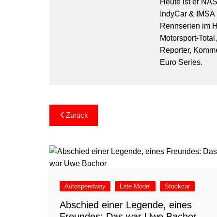
Heute ist er NA
IndyCar & IMSA l
Rennserien im Hi
Motorsport-Total
Reporter, Komm
Euro Series.
Beitragsnavigation
Zurück
Autospeedway
Late Model
Stockcar
Abschied einer Legende, eines
Freundes: Das war Uwe Bachor