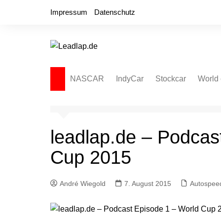
Zum
Impressum
Datenschutz
Inhalt
springen
NASCAR
IndyCar
Stockcar
World 
NASCAR Cup Series
Autospeedway
Sprint
NASCAR O’Reilly Series
Late Model
Dirt L
leadlap.de – Podcas
NASCAR Truck Series
NASCAR Regional
Cup 2015
NASCAR Euro Series
NASCAR Brasil Series
André Wiegold
7. August 2015
Autospee
NASCAR Canada Series
NASCAR Mexico Series