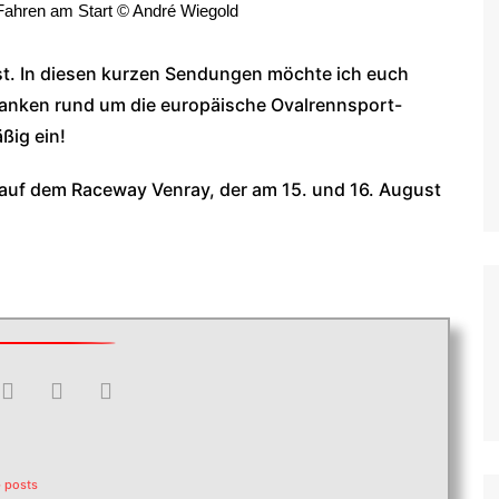
 Fahren am Start © André Wiegold
WoO Late Model Series
st. In diesen kurzen Sendungen möchte ich euch
anken rund um die europäische Ovalrennsport-
äßig ein!
auf dem Raceway Venray, der am 15. und 16. August
 posts