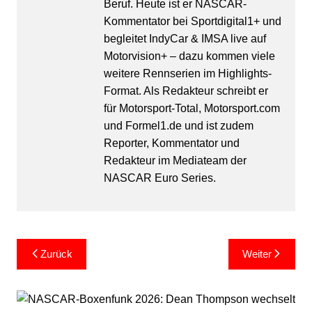
Beruf. Heute ist er NASCAR-
Kommentator bei Sportdigital1+ und
begleitet IndyCar & IMSA live auf
Motorvision+ – dazu kommen viele
weitere Rennserien im Highlights-
Format. Als Redakteur schreibt er
für Motorsport-Total, Motorsport.com
und Formel1.de und ist zudem
Reporter, Kommentator und
Redakteur im Mediateam der
NASCAR Euro Series.
Beitragsnavigation
Zurück
Weiter