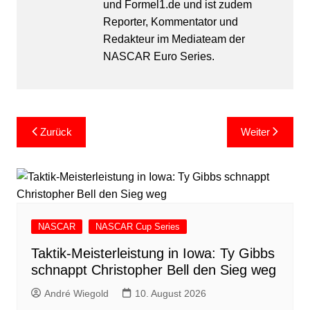
und Formel1.de und ist zudem
Reporter, Kommentator und
Redakteur im Mediateam der
NASCAR Euro Series.
Beitragsnavigation
Zurück
Weiter
NASCAR
NASCAR Cup Series
Taktik-Meisterleistung in Iowa: Ty Gibbs
schnappt Christopher Bell den Sieg weg
André Wiegold
10. August 2026