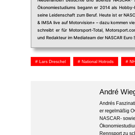
Ökonomiestudiums begann er 2014 als Hobby-R
seine Leidenschaft zum Beruf. Heute ist er NAS
& IMSA live auf Motorvision+ – dazu kommen viel
schreibt er für Motorsport-Total, Motorsport.
und Redakteur im Mediateam der NASCAR Euro S
Lars Dreschel
National Hotrods
N
André Wie
Andrés Faszinati
er regelmäßig O
NASCAR- sowie 
Ökonomiestudiu
Rennsport zu sc