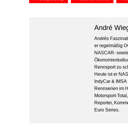
André Wie
Andrés Faszinati
er regelmäßig O
NASCAR- sowie 
Ökonomiestudiu
Rennsport zu sc
Heute ist er NA
IndyCar & IMSA l
Rennserien im Hi
Motorsport-Total
Reporter, Komm
Euro Series.