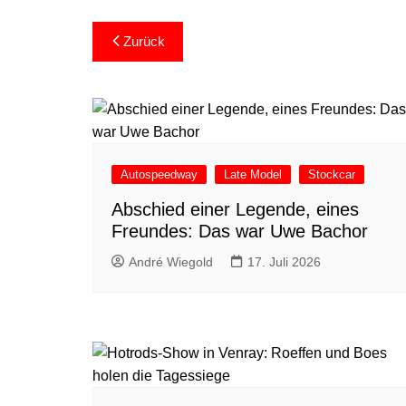
Beitragsnavigation
Zurück
Autospeedway
Late Model
Stockcar
Abschied einer Legende, eines
Freundes: Das war Uwe Bachor
André Wiegold
17. Juli 2026