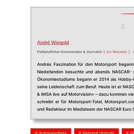
André Wiegold
Freiberuflicher Kommentator & Journalist
|
Zur Webseite
|
+
Andrés Faszination für den Motorsport begann 
Niederlanden besuchte und abends NASCAR- s
Ökonomiestudiums begann er 2014 als Hobby-R
seine Leidenschaft zum Beruf. Heute ist er NAS
& IMSA live auf Motorvision+ – dazu kommen viel
schreibt er für Motorsport-Total, Motorsport.
und Redakteur im Mediateam der NASCAR Euro S
Autospeedway
National Hotrods
N