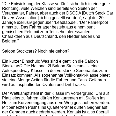
“Die Entwicklung der Klasse verläuft sicherlich in eine gute
Richtung, viele Weichen sind bereits von Seiten der
Veranstalter, Fahrer, aber auch der DSCDA [Dutch Stock Car
Drivers Association] richtig gestellt worden”, sagt der 20-
Jährige exklusiv gegenüber ‘Leadlap.de’. “Der Fahrerpool
nimmt zu. Das Fahrerlager besteht aus einem bunt
gemischten Feld mit zum Teil sehr interessanten
Charakteren aus Deutschland, den Niederlanden und
Belgien.”
Saloon Stockcars? Noch nie gehört?
Ein kurzer Einschub: Was sind eigentlich die Saloon
Stockcars? Die National 2l Saloon Stockcars ist eine
Autospeedway-Klasse, in der verstärkte Serienautos zum
Einsatz kommen. Als sogenannte Vollkontakt-Klasse bietet
sie eine Menge Action für die Fahrer und Fans. Gefahren
wird auf asphaltierten Ovalen und Dirt-Tracks.
Der Wettkampf steht in der Klasse im Vordergrund: Um auf
Platz eins zu fahren, dürfen Konkurrenten mit Stößen ins
Heck im Kurveneingang aus dem Weg geschoben werden.
Mit beherzten Pushs ins Quarter-Panel dürfen Gegner auf
der Geraden auch gedreht werden. Kontakt ist also überall