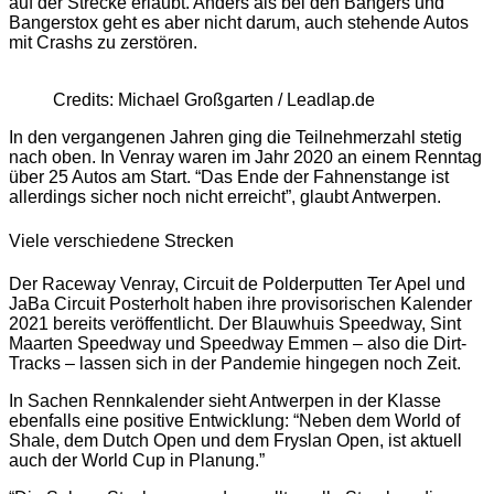
auf der Strecke erlaubt. Anders als bei den Bangers und
Bangerstox geht es aber nicht darum, auch stehende Autos
mit Crashs zu zerstören.
Credits: Michael Großgarten / Leadlap.de
In den vergangenen Jahren ging die Teilnehmerzahl stetig
nach oben. In Venray waren im Jahr 2020 an einem Renntag
über 25 Autos am Start. “Das Ende der Fahnenstange ist
allerdings sicher noch nicht erreicht”, glaubt Antwerpen.
Viele verschiedene Strecken
Der Raceway Venray, Circuit de Polderputten Ter Apel und
JaBa Circuit Posterholt haben ihre provisorischen Kalender
2021 bereits veröffentlicht. Der Blauwhuis Speedway, Sint
Maarten Speedway und Speedway Emmen – also die Dirt-
Tracks – lassen sich in der Pandemie hingegen noch Zeit.
In Sachen Rennkalender sieht Antwerpen in der Klasse
ebenfalls eine positive Entwicklung: “Neben dem World of
Shale, dem Dutch Open und dem Fryslan Open, ist aktuell
auch der World Cup in Planung.”