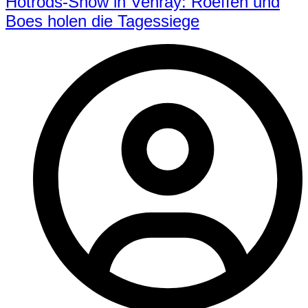
Hotrods-Show in Venray: Roeffen und
Boes holen die Tagessiege