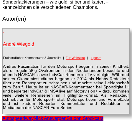
Sonderlackierungen – wie gold, silber und kariert –
kennzeichnen die verschiedenen Champions.
Autor(en)
André Wiegold
Freiberuflicher Kommentator & Journalist
|
Zur Webseite
|
+ posts
Andrés Faszination für den Motorsport begann in seiner Kindheit,
als er regelmäßig Ovalrennen in den Niederlanden besuchte und
abends NASCAR- sowie IndyCar-Rennen im TV verfolgte. Während
seines Ökonomiestudiums begann er 2014 als Hobby-Redakteur
über den Rennsport zu schreiben und machte seine Leidenschaft
zum Beruf. Heute ist er NASCAR-Kommentator bei Sportdigital1+
und begleitet IndyCar & IMSA live auf Motorvision+ – dazu kommen
viele weitere Rennserien im Highlights-Format. Als Redakteur
schreibt er für Motorsport-Total, Motorsport.com und Formel1.de
und ist zudem Reporter, Kommentator und Redakteur im
Mediateam der NASCAR Euro Series.
Autospeedway
Nick Antwerpen
Saloon Stockcars