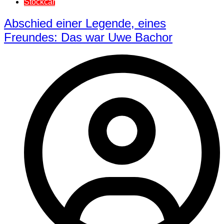
Stockcar
Abschied einer Legende, eines
Freundes: Das war Uwe Bachor