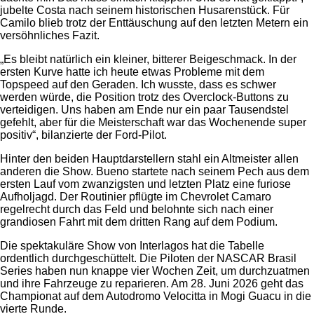
jubelte Costa nach seinem historischen Husarenstück. Für
Camilo blieb trotz der Enttäuschung auf den letzten Metern ein
versöhnliches Fazit.
„Es bleibt natürlich ein kleiner, bitterer Beigeschmack. In der
ersten Kurve hatte ich heute etwas Probleme mit dem
Topspeed auf den Geraden. Ich wusste, dass es schwer
werden würde, die Position trotz des Overclock-Buttons zu
verteidigen. Uns haben am Ende nur ein paar Tausendstel
gefehlt, aber für die Meisterschaft war das Wochenende super
positiv“, bilanzierte der Ford-Pilot.
Hinter den beiden Hauptdarstellern stahl ein Altmeister allen
anderen die Show. Bueno startete nach seinem Pech aus dem
ersten Lauf vom zwanzigsten und letzten Platz eine furiose
Aufholjagd. Der Routinier pflügte im Chevrolet Camaro
regelrecht durch das Feld und belohnte sich nach einer
grandiosen Fahrt mit dem dritten Rang auf dem Podium.
Die spektakuläre Show von Interlagos hat die Tabelle
ordentlich durchgeschüttelt. Die Piloten der NASCAR Brasil
Series haben nun knappe vier Wochen Zeit, um durchzuatmen
und ihre Fahrzeuge zu reparieren. Am 28. Juni 2026 geht das
Championat auf dem Autodromo Velocitta in Mogi Guacu in die
vierte Runde.