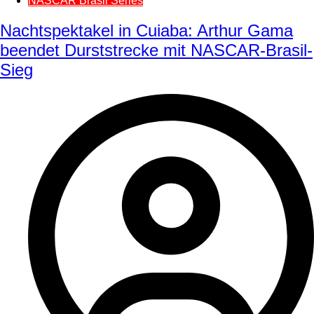
NASCAR Brasil Series
Nachtspektakel in Cuiaba: Arthur Gama
beendet Durststrecke mit NASCAR-Brasil-
Sieg