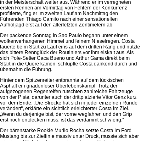
in der Meisterschaft weiter aus. Während er im verregneten
ersten Rennen am Vormittag von Fehlern der Konkurrenz
profitierte, fing er im zweiten Lauf am Nachmittag den
Führenden Thiago Camilo nach einer sensationellen
Aufholjagd erst auf den allerletzten Zentimetern ab.
Der packende Sonntag in Sao Paulo begann unter einem
wolkenverhangenen Himmel und feinem Nieselregen. Costa
lauerte beim Start zu Lauf eins auf dem dritten Rang und nutzte
das bittere Rennglück der Routiniers vor ihm eiskalt aus. Als
sich Pole-Setter Caca Bueno und Arthur Gama direkt beim
Start in die Quere kamen, schlüpfte Costa dankend durch und
übernahm die Führung.
Hinter dem Spitzenreiter entbrannte auf dem tückischen
Asphalt ein gnadenloser Überlebenskampf. Trotz der
aufgezogenen Regenreifen rutschten zahlreiche Fahrzeuge
von der Piste, darunter auch der drittplatzierte Vitor Genz kurz
vor dem Ende. „Die Strecke hat sich in jeder einzelnen Runde
verändert“, erklärte ein sichtlich erleichterter Costa im Ziel.
„Wenn du derjenige bist, der vorne wegfahren und den Grip
erst noch entdecken muss, ist das verdammt schwierig.“
Der bärenstarke Rookie Murilo Rocha setzte Costa im Ford
Mustang bis zur Ziellinie massiv unter Druck, musste sich aber