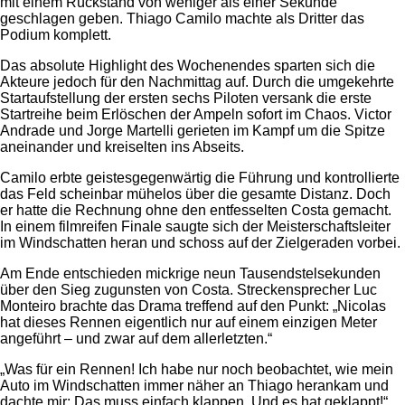
mit einem Rückstand von weniger als einer Sekunde
geschlagen geben. Thiago Camilo machte als Dritter das
Podium komplett.
Das absolute Highlight des Wochenendes sparten sich die
Akteure jedoch für den Nachmittag auf. Durch die umgekehrte
Startaufstellung der ersten sechs Piloten versank die erste
Startreihe beim Erlöschen der Ampeln sofort im Chaos. Victor
Andrade und Jorge Martelli gerieten im Kampf um die Spitze
aneinander und kreiselten ins Abseits.
Camilo erbte geistesgegenwärtig die Führung und kontrollierte
das Feld scheinbar mühelos über die gesamte Distanz. Doch
er hatte die Rechnung ohne den entfesselten Costa gemacht.
In einem filmreifen Finale saugte sich der Meisterschaftsleiter
im Windschatten heran und schoss auf der Zielgeraden vorbei.
Am Ende entschieden mickrige neun Tausendstelsekunden
über den Sieg zugunsten von Costa. Streckensprecher Luc
Monteiro brachte das Drama treffend auf den Punkt: „Nicolas
hat dieses Rennen eigentlich nur auf einem einzigen Meter
angeführt – und zwar auf dem allerletzten.“
„Was für ein Rennen! Ich habe nur noch beobachtet, wie mein
Auto im Windschatten immer näher an Thiago herankam und
dachte mir: Das muss einfach klappen. Und es hat geklappt!“,