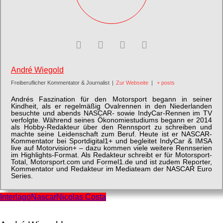
André Wiegold
Freiberuflicher Kommentator & Journalist
|
Zur Webseite
|
+ posts
Andrés Faszination für den Motorsport begann in seiner
Kindheit, als er regelmäßig Ovalrennen in den Niederlanden
besuchte und abends NASCAR- sowie IndyCar-Rennen im TV
verfolgte. Während seines Ökonomiestudiums begann er 2014
als Hobby-Redakteur über den Rennsport zu schreiben und
machte seine Leidenschaft zum Beruf. Heute ist er NASCAR-
Kommentator bei Sportdigital1+ und begleitet IndyCar & IMSA
live auf Motorvision+ – dazu kommen viele weitere Rennserien
im Highlights-Format. Als Redakteur schreibt er für Motorsport-
Total, Motorsport.com und Formel1.de und ist zudem Reporter,
Kommentator und Redakteur im Mediateam der NASCAR Euro
Series.
Interlago
Nascar
Nicolas Costa