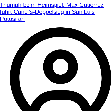
Triumph beim Heimspiel: Max Gutierrez
führt Canel’s-Doppelsieg in San Luis
Potosi an