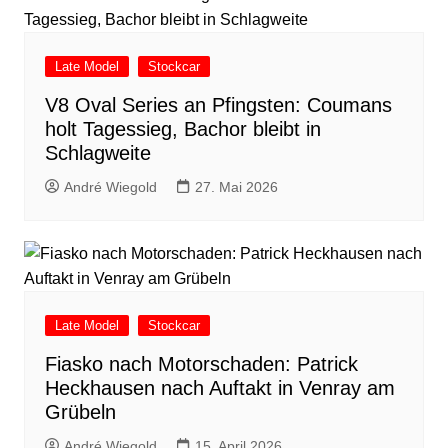
Late Model
Stockcar
V8 Oval Series an Pfingsten: Coumans
holt Tagessieg, Bachor bleibt in
Schlagweite
André Wiegold
27. Mai 2026
Late Model
Stockcar
Fiasko nach Motorschaden: Patrick
Heckhausen nach Auftakt in Venray am
Grübeln
André Wiegold
15. April 2026