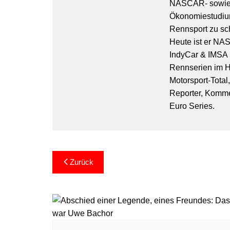
NASCAR- sowie 
Ökonomiestudiu
Rennsport zu sc
Heute ist er NA
IndyCar & IMSA l
Rennserien im Hi
Motorsport-Total
Reporter, Komm
Euro Series.
Beitragsnavigation
Zurück