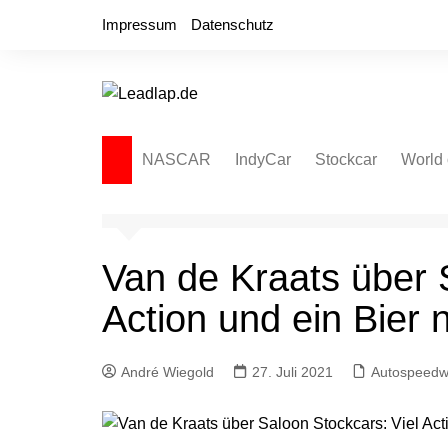
Zum
Impressum
Datenschutz
Inhalt
springen
NASCAR
IndyCar
Stockcar
World 
NASCAR Cup Series
Autospeedway
Sprint
NASCAR O’Reilly Series
Late Model
Dirt L
Van de Kraats über 
NASCAR Truck Series
NASCAR Regional
Action und ein Bier
NASCAR Euro Series
NASCAR Brasil Series
André Wiegold
27. Juli 2021
Autospeed
NASCAR Canada Series
NASCAR Mexico Series