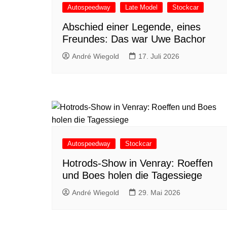
Autospeedway
Late Model
Stockcar
Abschied einer Legende, eines
Freundes: Das war Uwe Bachor
André Wiegold
17. Juli 2026
Autospeedway
Stockcar
Hotrods-Show in Venray: Roeffen
und Boes holen die Tagessiege
André Wiegold
29. Mai 2026