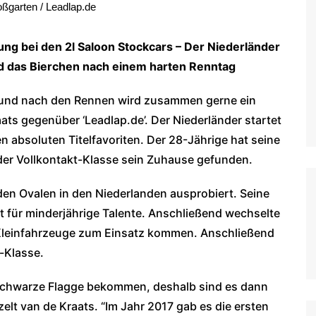
ßgarten / Leadlap.de
WoO Late Model Series
ng bei den 2l Saloon Stockcars – Der Niederländer
nd das Bierchen nach einem harten Renntag
ion und nach den Rennen wird zusammen gerne ein
ats gegenüber ‘Leadlap.de’. Der Niederländer startet
n absoluten Titelfavoriten. Der 28-Jährige hat seine
er Vollkontakt-Klasse sein Zuhause gefunden.
 den Ovalen in den Niederlanden ausprobiert. Seine
t für minderjährige Talente. Anschließend wechselte
e Kleinfahrzeuge zum Einsatz kommen. Anschließend
t-Klasse.
 schwarze Flagge bekommen, deshalb sind es dann
zelt van de Kraats. “Im Jahr 2017 gab es die ersten