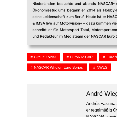
Niederlanden besuchte und abends NASCAR- s
Ökonomiestudiums begann er 2014 als Hobby-R
seine Leidenschaft zum Beruf. Heute ist er NAS
& IMSA live auf Motorvision+ – dazu kommen viel
schreibt er für Motorsport-Total, Motorsport.
und Redakteur im Mediateam der NASCAR Euro S
Circuit Zolder
EuroNASCAR
Euro
NASCAR Whelen Euro Series
NWES
André Wie
Andrés Faszinati
er regelmäßig O
NASCAR- sowie 