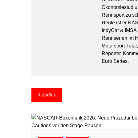
Ökonomiestudiu
Rennsport zu sc
Heute ist er NA
IndyCar & IMSA l
Rennserien im Hi
Motorsport-Total
Reporter, Komm
Euro Series.
Beitragsnavigation
Zurück