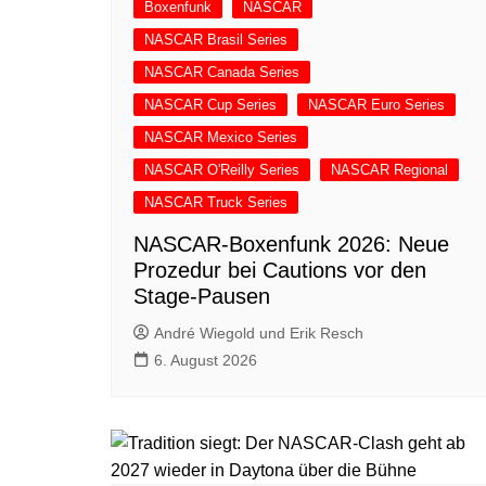
Boxenfunk
NASCAR
NASCAR Brasil Series
NASCAR Canada Series
NASCAR Cup Series
NASCAR Euro Series
NASCAR Mexico Series
NASCAR O'Reilly Series
NASCAR Regional
NASCAR Truck Series
NASCAR-Boxenfunk 2026: Neue
Prozedur bei Cautions vor den
Stage-Pausen
André Wiegold und Erik Resch
6. August 2026