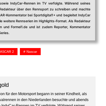
owie IndyCar-Rennen im TV verfolgte. Während seines
edakteur über den Rennsport zu schreiben und machte
CAR-Kommentator bei Sportdigital1+ und begleitet IndyCar
e weitere Rennserien im Highlights-Format. Als Redakteur
com und Formel1.de und ist zudem Reporter, Kommentator
eries.
NASCAR 2
Nascar
gold
on für den Motorsport begann in seiner Kindheit, als
valrennen in den Niederlanden besuchte und abends
IndyCar-Rennen im TV verfolgte. Während seines