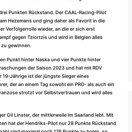
r drei Punkten Rückstand. Der CAAL-Racing-Pilot
iam Hezemans und ging daher als Favorit in die
r Verfolgerrolle wieder, an die er sich erst
mpf gegen Tziortzis und wird in Belgien alles
l zu gewinnen.
nen Punkt hinter Naska und vier Punkte hinter
berraschungen der Saison 2023 und hat mit RDV
 19-Jährige ist der jüngste Sieger eines
r, der an einem Tag sowohl ein PRO- als auch ein
zose strotzt vor Selbstvertrauen und wird alles
r Gil Linster, der mittlerweile im Saarland lebt. Mit
tzen hat der Hendriks-Pilot nur 28 Punkte Rückstand
tzahl sind maximal noch 176 Punkte zu holen, so