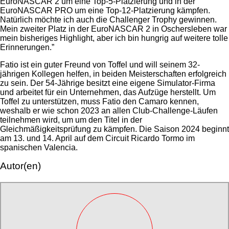
EuroNASCAR 2 um eine Top-5-Platzierung und in der
EuroNASCAR PRO um eine Top-12-Platzierung kämpfen.
Natürlich möchte ich auch die Challenger Trophy gewinnen.
Mein zweiter Platz in der EuroNASCAR 2 in Oschersleben war
mein bisheriges Highlight, aber ich bin hungrig auf weitere tolle
Erinnerungen.”
Fatio ist ein guter Freund von Toffel und will seinem 32-
jährigen Kollegen helfen, in beiden Meisterschaften erfolgreich
zu sein. Der 54-Jährige besitzt eine eigene Simulator-Firma
und arbeitet für ein Unternehmen, das Aufzüge herstellt. Um
Toffel zu unterstützen, muss Fatio den Camaro kennen,
weshalb er wie schon 2023 an allen Club-Challenge-Läufen
teilnehmen wird, um um den Titel in der
Gleichmäßigkeitsprüfung zu kämpfen. Die Saison 2024 beginnt
am 13. und 14. April auf dem Circuit Ricardo Tormo im
spanischen Valencia.
Autor(en)