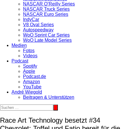
NASCAR O’Reilly Series
NASCAR Truck Series
NASCAR Euro Series
IndyCar
V8 Oval Series
Autospeedway
WoO Sprint Car Series
WoO Late Model Series
Medien
Fotos
Videos
Podcast
Spotify
Apple
Podcast.de
Amazon
YouTube
André Wiegold
Beitragen & Unterstützen
Race Art Technology besetzt #34
Chevrolet: Toffel und Fatio bereit für die