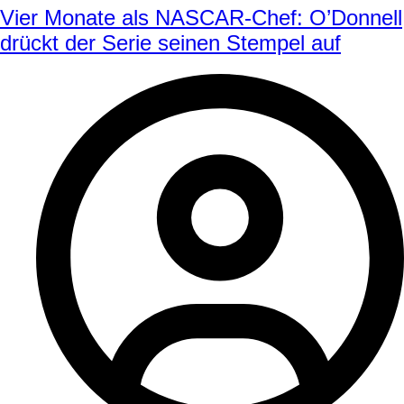
Vier Monate als NASCAR-Chef: O’Donnell
drückt der Serie seinen Stempel auf