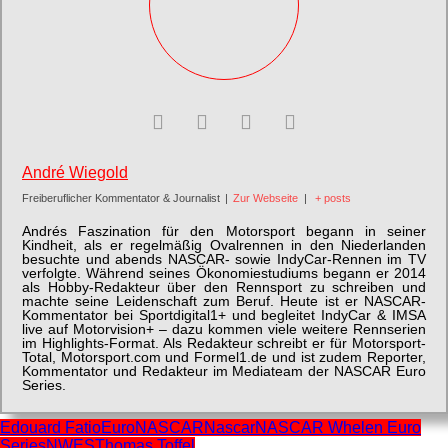
André Wiegold
Freiberuflicher Kommentator & Journalist
|
Zur Webseite
|
+ posts
Andrés Faszination für den Motorsport begann in seiner
Kindheit, als er regelmäßig Ovalrennen in den Niederlanden
besuchte und abends NASCAR- sowie IndyCar-Rennen im TV
verfolgte. Während seines Ökonomiestudiums begann er 2014
als Hobby-Redakteur über den Rennsport zu schreiben und
machte seine Leidenschaft zum Beruf. Heute ist er NASCAR-
Kommentator bei Sportdigital1+ und begleitet IndyCar & IMSA
live auf Motorvision+ – dazu kommen viele weitere Rennserien
im Highlights-Format. Als Redakteur schreibt er für Motorsport-
Total, Motorsport.com und Formel1.de und ist zudem Reporter,
Kommentator und Redakteur im Mediateam der NASCAR Euro
Series.
Edouard Fatio
EuroNASCAR
Nascar
NASCAR Whelen Euro
Series
NWES
Thomas Toffel