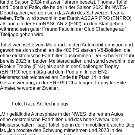
für die Saison 2024 mit zwei Fahrern besetzt. Thomas Toffel
und Edouard Fatio, die beide in der Saison 2023 ihr NWES-
Debüt gaben, werden sich das Auto des Schweizer Teams
teilen. Toffel wird sowohl in der EuroNASCAR PRO (ENPRO)
als auch in der EuroNASCAR 2 (EN2) an den Start gehen,
während sein guter Freund Fatio in der Club Challenge auf
Titeljagd gehen wird.
Toffel wechselte vom Motorrad- in den Automobilrennsport und
gewöhnte sich schnell an die 400 PS starken V8-Boliden, die
ohne elektronische Fahrhilfen auskommen. Der Schweizer fuhr
bereits 2023 in beiden Meisterschaften und stand sowohl in der
Rookie Trophy (EN2) als auch in der Challenger Trophy
(ENPRO) regelmäßig auf dem Podium. In der EN2-
Meisterschaft reichte es am Ende für Platz 14 in der
Gesamtwertung, in der ENPRO-Challenger-Trophy für Elite-
Amateure wurde er Zweiter.
Foto: Race Art Technology
„Mir gefällt die Atmosphäre in der NWES, die reinen Autos
ohne elektronische Fahrhilfen und das hohe Niveau der
Meisterschaften“, sagt Toffel, der in der Immobilienbranche tätig
ist. „Ich möchte den Schwung mitnehmen und 2023 in der