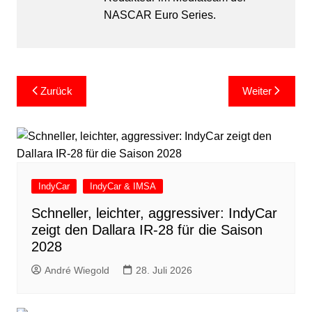
NASCAR Euro Series.
Beitragsnavigation
Zurück
Weiter
IndyCar
IndyCar & IMSA
Schneller, leichter, aggressiver: IndyCar
zeigt den Dallara IR-28 für die Saison
2028
André Wiegold
28. Juli 2026