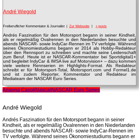
André Wiegold
Freiberuflicher Kommentator & Journalist
|
Zur Webseite
|
+ posts
Andrés Faszination für den Motorsport begann in seiner Kindheit,
als er regelmäßig Ovalrennen in den Niederlanden besuchte und
abends NASCAR- sowie IndyCar-Rennen im TV verfolgte. Während
seines Ökonomiestudiums begann er 2014 als Hobby-Redakteur
über den Rennsport zu schreiben und machte seine Leidenschaft
zum Beruf. Heute ist er NASCAR-Kommentator bei Sportdigital1+
und begleitet IndyCar & IMSA live auf Motorvision+ – dazu kommen
viele weitere Rennserien im Highlights-Format. Als Redakteur
schreibt er für Motorsport-Total, Motorsport.com und Formel1.de
und ist zudem Reporter, Kommentator und Redakteur im
Mediateam der NASCAR Euro Series.
Arianna Casoli
Nascar
NASCAR Euro Series
André Wiegold
Andrés Faszination für den Motorsport begann in seiner
Kindheit, als er regelmäßig Ovalrennen in den Niederlanden
besuchte und abends NASCAR- sowie IndyCar-Rennen im
TV verfolgte. Während seines Ökonomiestudiums begann er