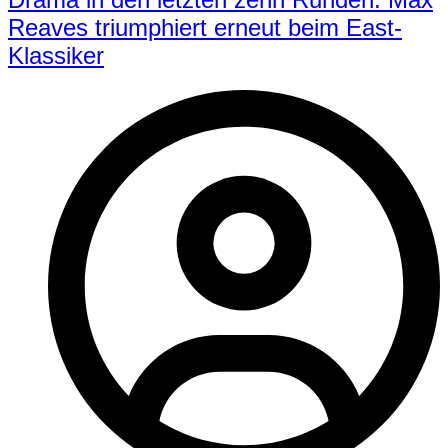
Reaves triumphiert erneut beim East-
Klassiker