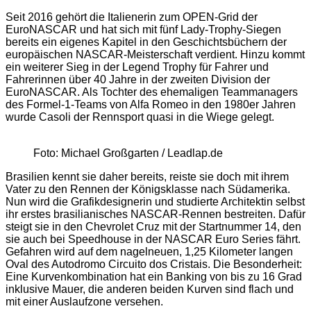
Seit 2016 gehört die Italienerin zum OPEN-Grid der
EuroNASCAR und hat sich mit fünf Lady-Trophy-Siegen
bereits ein eigenes Kapitel in den Geschichtsbüchern der
europäischen NASCAR-Meisterschaft verdient. Hinzu kommt
ein weiterer Sieg in der Legend Trophy für Fahrer und
Fahrerinnen über 40 Jahre in der zweiten Division der
EuroNASCAR. Als Tochter des ehemaligen Teammanagers
des Formel-1-Teams von Alfa Romeo in den 1980er Jahren
wurde Casoli der Rennsport quasi in die Wiege gelegt.
Foto: Michael Großgarten / Leadlap.de
Brasilien kennt sie daher bereits, reiste sie doch mit ihrem
Vater zu den Rennen der Königsklasse nach Südamerika.
Nun wird die Grafikdesignerin und studierte Architektin selbst
ihr erstes brasilianisches NASCAR-Rennen bestreiten. Dafür
steigt sie in den Chevrolet Cruz mit der Startnummer 14, den
sie auch bei Speedhouse in der NASCAR Euro Series fährt.
Gefahren wird auf dem nagelneuen, 1,25 Kilometer langen
Oval des Autodromo Circuito dos Cristais. Die Besonderheit:
Eine Kurvenkombination hat ein Banking von bis zu 16 Grad
inklusive Mauer, die anderen beiden Kurven sind flach und
mit einer Auslaufzone versehen.