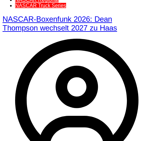
NASCAR Truck Series
NASCAR-Boxenfunk 2026: Dean
Thompson wechselt 2027 zu Haas