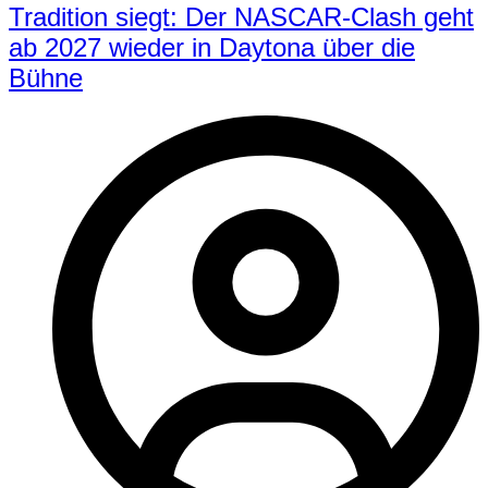
Tradition siegt: Der NASCAR-Clash geht
ab 2027 wieder in Daytona über die
Bühne