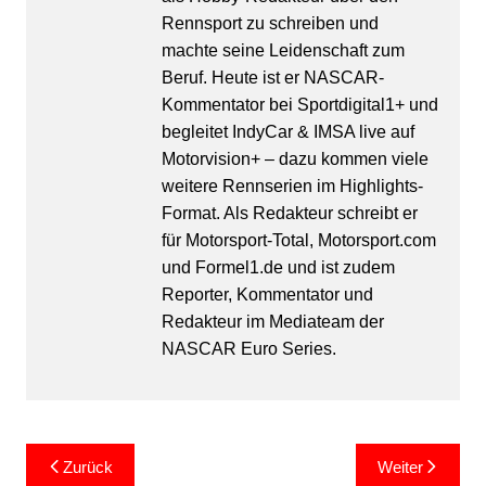
Rennsport zu schreiben und
machte seine Leidenschaft zum
Beruf. Heute ist er NASCAR-
Kommentator bei Sportdigital1+ und
begleitet IndyCar & IMSA live auf
Motorvision+ – dazu kommen viele
weitere Rennserien im Highlights-
Format. Als Redakteur schreibt er
für Motorsport-Total, Motorsport.com
und Formel1.de und ist zudem
Reporter, Kommentator und
Redakteur im Mediateam der
NASCAR Euro Series.
Beitragsnavigation
Zurück
Weiter