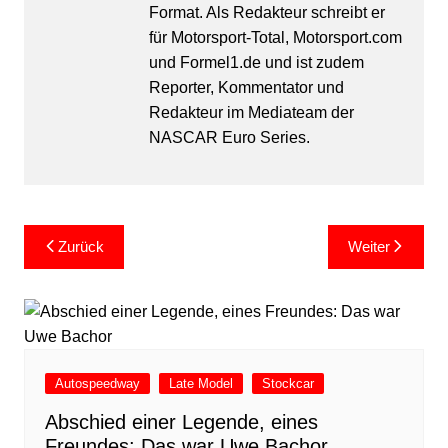
Format. Als Redakteur schreibt er
für Motorsport-Total, Motorsport.com
und Formel1.de und ist zudem
Reporter, Kommentator und
Redakteur im Mediateam der
NASCAR Euro Series.
Beitragsnavigation
Zurück
Weiter
Autospeedway
Late Model
Stockcar
Abschied einer Legende, eines
Freundes: Das war Uwe Bachor