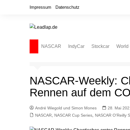
Zum
Impressum
Datenschutz
Inhalt
springen
NASCAR
IndyCar
Stockcar
World 
NASCAR Cup Series
Autospeedway
Sprint
NASCAR O’Reilly Series
Late Model
Dirt L
NASCAR-Weekly: Ch
NASCAR Truck Series
NASCAR Regional
Rennen auf dem C
NASCAR Euro Series
NASCAR Brasil Series
André Wiegold und Simon Mones
28. Mai 202
NASCAR
,
NASCAR Cup Series
,
NASCAR O'Reilly S
NASCAR Canada Series
NASCAR Mexico Series