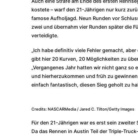
Auch eine Strafe am Ende des ersten Rennseg
kostete – warf den 21-Jährigen nur kurz zurü
famose Aufholjagd. Neun Runden vor Schluss 
zwei und übernahm vier Runden später die Füh
verteidigte.
„Ich habe definitiv viele Fehler gemacht, abe
gibt hier 20 Kurven, 20 Möglichkeiten zu über
„Vergangenes Jahr hatten wir nicht ganz so ei
und hierherzukommen und früh zu gewinnen, 
einfach fantastisch, diesen Sieg geholt zu ha
Credits: NASCARMedia / Jared C. Tilton/Getty Images
Für den 21-Jährigen war es erst sein zweiter S
Da das Rennen in Austin Teil der Triple-Truck-