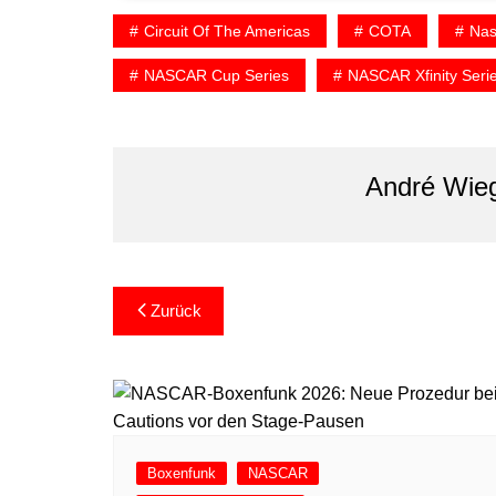
Circuit Of The Americas
COTA
Nas
NASCAR Cup Series
NASCAR Xfinity Seri
André Wie
Beitragsnavigation
Zurück
Boxenfunk
NASCAR