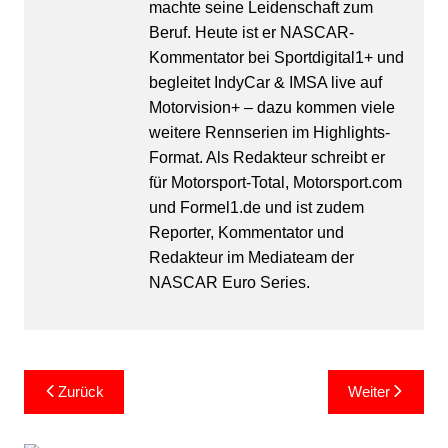
machte seine Leidenschaft zum
Beruf. Heute ist er NASCAR-
Kommentator bei Sportdigital1+ und
begleitet IndyCar & IMSA live auf
Motorvision+ – dazu kommen viele
weitere Rennserien im Highlights-
Format. Als Redakteur schreibt er
für Motorsport-Total, Motorsport.com
und Formel1.de und ist zudem
Reporter, Kommentator und
Redakteur im Mediateam der
NASCAR Euro Series.
Beitragsnavigation
Zurück
Weiter