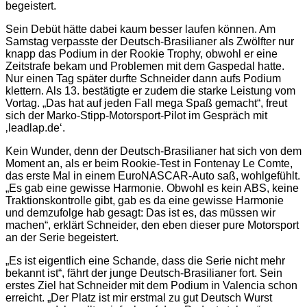
begeistert.
Sein Debüt hätte dabei kaum besser laufen können. Am
Samstag verpasste der Deutsch-Brasilianer als Zwölfter nur
knapp das Podium in der Rookie Trophy, obwohl er eine
Zeitstrafe bekam und Problemen mit dem Gaspedal hatte.
Nur einen Tag später durfte Schneider dann aufs Podium
klettern. Als 13. bestätigte er zudem die starke Leistung vom
Vortag. „Das hat auf jeden Fall mega Spaß gemacht“, freut
sich der Marko-Stipp-Motorsport-Pilot im Gespräch mit
‚leadlap.de‘.
Kein Wunder, denn der Deutsch-Brasilianer hat sich von dem
Moment an, als er beim Rookie-Test in Fontenay Le Comte,
das erste Mal in einem EuroNASCAR-Auto saß, wohlgefühlt.
„Es gab eine gewisse Harmonie. Obwohl es kein ABS, keine
Traktionskontrolle gibt, gab es da eine gewisse Harmonie
und demzufolge hab gesagt: Das ist es, das müssen wir
machen“, erklärt Schneider, den eben dieser pure Motorsport
an der Serie begeistert.
„Es ist eigentlich eine Schande, dass die Serie nicht mehr
bekannt ist“, fährt der junge Deutsch-Brasilianer fort. Sein
erstes Ziel hat Schneider mit dem Podium in Valencia schon
erreicht. „Der Platz ist mir erstmal zu gut Deutsch Wurst