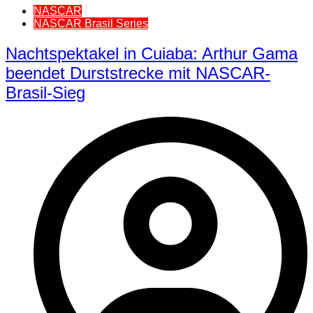
NASCAR
NASCAR Brasil Series
Nachtspektakel in Cuiaba: Arthur Gama
beendet Durststrecke mit NASCAR-
Brasil-Sieg