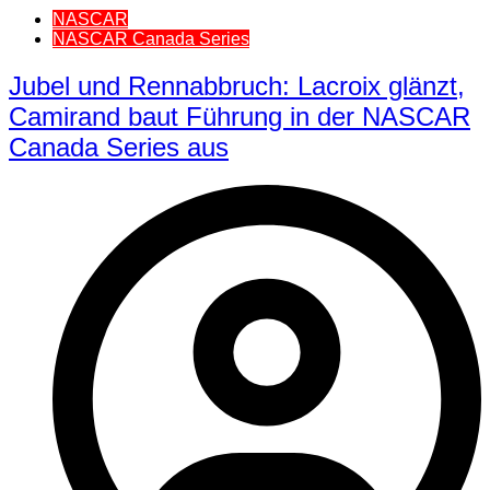
NASCAR
NASCAR Canada Series
Jubel und Rennabbruch: Lacroix glänzt,
Camirand baut Führung in der NASCAR
Canada Series aus