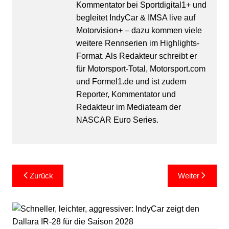
Kommentator bei Sportdigital1+ und
begleitet IndyCar & IMSA live auf
Motorvision+ – dazu kommen viele
weitere Rennserien im Highlights-
Format. Als Redakteur schreibt er
für Motorsport-Total, Motorsport.com
und Formel1.de und ist zudem
Reporter, Kommentator und
Redakteur im Mediateam der
NASCAR Euro Series.
Beitragsnavigation
Zurück
Weiter