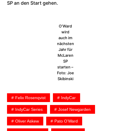
SP an den Start gehen.
O’Ward
wird
auch im
nächsten
Jahr für
McLaren
SP
starten –
Foto: Joe
Skibinski
Felix Rosenqvist
IndyCar
IndyCar Series
Josef Newgarden
Oliver Askew
Pato O’Ward