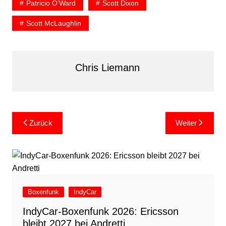
Patricio O’Ward
Scott Dixon
Scott McLaughlin
Chris Liemann
Beitragsnavigation
Zurück
Weiter
Boxenfunk
IndyCar
IndyCar-Boxenfunk 2026: Ericsson
bleibt 2027 bei Andretti