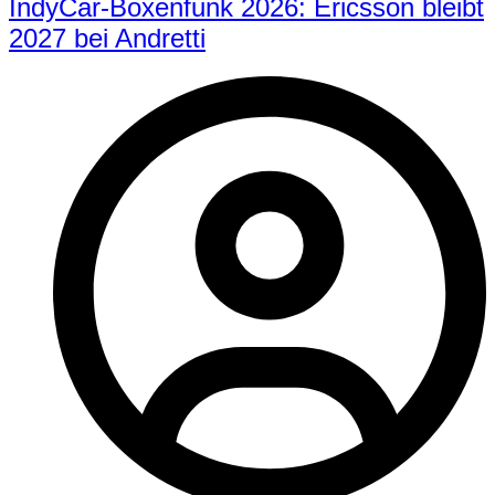
IndyCar-Boxenfunk 2026: Ericsson bleibt
2027 bei Andretti