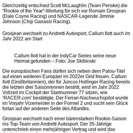
Gleichzeitig entschied Scott McLaughlin (Team Penske) die
“Rookie of the Year”-Wertung für sich vor Romain Grosjean
(Dale Coyne Racing) und NASCAR-Legende Jimmie
Johnson (Chip Ganassi Racing).
Grosjean wechselt zu Andretti Autosport, Callum Ilott auch im
Jahr 2022 am Start
Callum Ilott hat in der IndyCar Series seine neue
Heimat gefunden – Foto: Joe Skibinski
Die europäischen Fans dürfen sich neben dem Palou-Titel
auf einen weiteren Europäer im 2022er Grid freuen. Callum
Ilott (Großbritannien), der für Juncos Hollinger Racing bereits
die letzten drei Saisonrennen bestritt, wird im Jahr 2022
Vollzeit im Cockpit der Startnummer 77 sitzen, wie
‘RACER.com’ bestätigte. Der Ferrari-Nachwuchspilot wurde
im Vorjahr Vizemeister in der Formel 2 und sucht sein Glück
fortan auf der anderen Seite des Atlantiks.
Grosjean wechselt nach einer bärenstarken Rookie-Saison
ins Top-Team von Andretti Autosport. Der 35-Jährige
unterschrieb einen mehrjährigen Vertrag und wird das