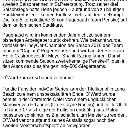
zweiten Saisonrennen in St.Petersburg. Trotz seiner drei
Saisonsiege hatte Herta jedoch – aufgrund von zu häufigen
Punkteverlusten – keinen Einfluss mehr auf den Titelkampf.
Die Top-5 komplettierte Simon Pagenaud (Team Penske) auf
dem kalifornischen Stadtkurs.
Pagenaud wird im kommenden Jahr nicht zu seinem
bisherigen Arbeitgeber zurückkehren. Wie bekannt wurde,
verlässt der IndyCar-Champion der Saison 2016 das Team
rund um “Captain” Roger Penske und wird an der Seite von
Helio Castroneves für Meyer Shank Racing fahren. Damit
sitzen kommende Saison zwei ehemalige Penske-Piloten in
den Autos des diesjährigen Indy-500-Siegerteams.
O´Ward zum Zuschauen verdammt
Für die Fans der IndyCar Series kam der Titelkampf in Long
Beach zu einem unspektakulären Ende. O´Ward wurde
bereits in der Startrunde Opfer von einem unglücklichen
Manöver von Ed Jones (Dale Coyne Racing) und fiel letztlich
in Runde 17 als Folge der Kollision endgültig aus. Palou
musste es somit nur ins Ziel schaffen, um Meister zu werden.
O´Ward verlor aufgrund seines Ausfalls sogar noch den
zweiten Meisterschaftsplatz an Newgarden.