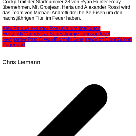
Cockpit mit der Startnummer 28 von Ryan Hunter-Reay
übernehmen. Mit Grosjean, Herta und Alexander Rossi wird
das Team von Michael Andretti drei heiße Eisen um den
nächstjährigen Titel im Feuer haben.
Alex Palou
Alexander Rossi
Callum Ilott
Colton
Herta
IndyCar
IndyCar Series
Jimmie Johnson
Josef
Newgarden
Pato O’Ward
Romain Grosjean
Scott Dixon
Simon
Pagenaud
Chris Liemann
Beitragsnavigation