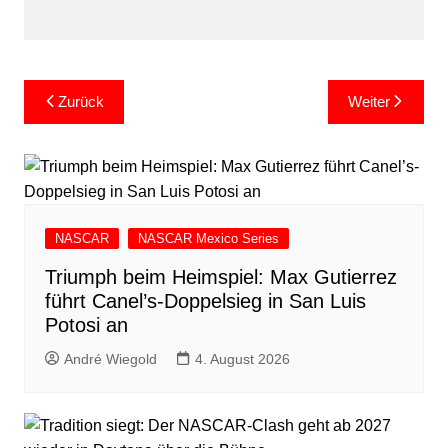
Beitragsnavigation
Zurück
Weiter
NASCAR
NASCAR Mexico Series
Triumph beim Heimspiel: Max Gutierrez
führt Canel’s-Doppelsieg in San Luis
Potosi an
André Wiegold
4. August 2026