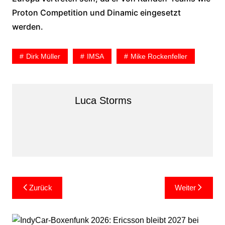
Proton Competition und Dinamic eingesetzt
werden.
Dirk Müller
IMSA
Mike Rockenfeller
Luca Storms
Beitragsnavigation
Zurück
Weiter