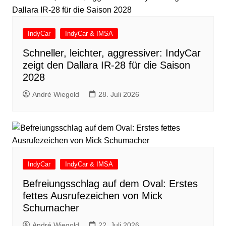
IndyCar
IndyCar & IMSA
Schneller, leichter, aggressiver: IndyCar
zeigt den Dallara IR-28 für die Saison
2028
André Wiegold
28. Juli 2026
IndyCar
IndyCar & IMSA
Befreiungsschlag auf dem Oval: Erstes
fettes Ausrufezeichen von Mick
Schumacher
André Wiegold
22. Juli 2026