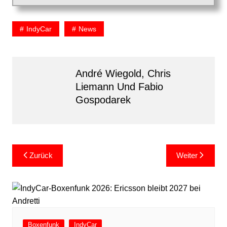
IndyCar
News
André Wiegold, Chris
Liemann Und Fabio
Gospodarek
Beitragsnavigation
Zurück
Weiter
Boxenfunk
IndyCar