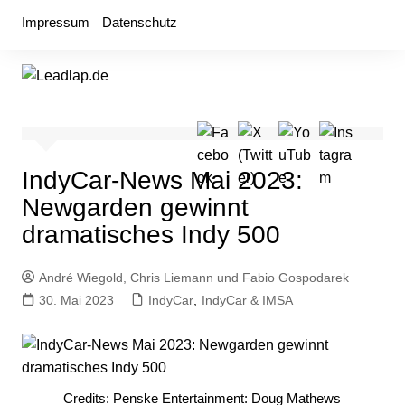
Zum
Impressum
Datenschutz
Inhalt
springen
IndyCar-News Mai 2023:
Newgarden gewinnt
dramatisches Indy 500
André Wiegold, Chris Liemann und Fabio Gospodarek
30. Mai 2023
IndyCar
,
IndyCar & IMSA
Credits: Penske Entertainment: Doug Mathews