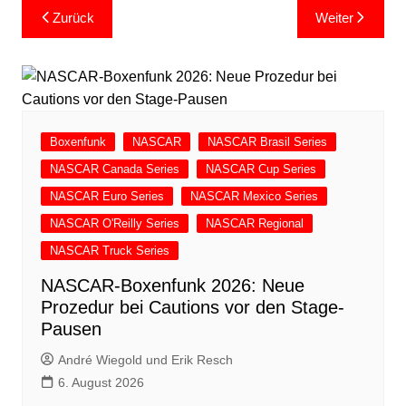
Beitragsnavigation
Zurück
Weiter
Boxenfunk
NASCAR
NASCAR Brasil Series
NASCAR Canada Series
NASCAR Cup Series
NASCAR Euro Series
NASCAR Mexico Series
NASCAR O'Reilly Series
NASCAR Regional
NASCAR Truck Series
NASCAR-Boxenfunk 2026: Neue
Prozedur bei Cautions vor den Stage-
Pausen
André Wiegold und Erik Resch
6. August 2026